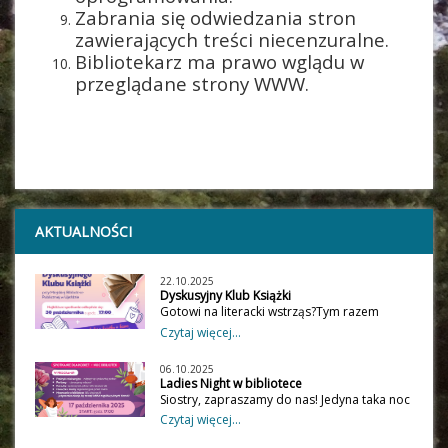
Zabrania się odwiedzania stron
zawierających treści niecenzuralne.
Bibliotekarz ma prawo wglądu w
przeglądane strony WWW.
AKTUALNOŚCI
22.10.2025
Dyskusyjny Klub Książki
Gotowi na literacki wstrząs?Tym razem
bierzemy na warsztat dwa mocne tytuły:
Czytaj więcej...
„Piąte dziecko” Doris Lessing – wstrząs,
emocje i mroczne pytania o rodzinę.
06.10.2025
„Kobieta na schodach” Bernhard Schlink –
Ladies Night w bibliotece
miłość, sztuka i tajemnice, które nie dają
Siostry, zapraszamy do nas! Jedyna taka noc
spokoju.Spotykamy się 30 października w
w roku… Ladies Night w Bibliotece! Dla
Czytaj więcej...
MBP w UjeździePrzyjdź, pogadaj, posłuchaj.
chętnych "nocowanka", a więc zabierzcie
Zaparzymy kawę, a rozmowy będą
materace, śpiwory, kocyki, podusię oraz