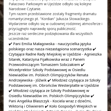
Pałacowo Parkowym w Ujeździe odbyło się kolejne
Narodowe Czytanie.
Tym razem przedstawione zostały fragmenty dramatu
romantycznego pt. "Kordian" Juliusza Słowackiego.
Wydarzenie odbyło się w cudownej rodzinnej atmosferze i
przyciągnęło naprawdę sporą publiczność.
Jeszcze raz serdeczne podziękowania dla wszystkich
uczestników:
✔️ Pani Emilia Małagowska - nauczycielka języka
polskiego oraz nasza niezastąpiona scenarzystka ✔️
Czytające Radne Rady Miejskiej w Ujeździe - Agnieszka
Sitarek, Katarzyna Fijałkowska wraz z Panem
Przewodniczącym Tomaszem Sobczakiem ✔️
Wicedyrektor Szkoły Podstawowej w Osiedlu
Niewiadów im. Polskich Olimpijczyków Renata
Andrzejewska - Jóźwik ✔️ Młodzież czytająca ze Szkoły
Podstawowej im. Obrońców Westerplatte w Ujeździe
✔️ Młodzież czytająca ze Szkoły Podstawowej w
Osiedlu Niewiadów im. Polskich Olimpijczyków ✔️
Pani Angelika Błaszczyk - Kociela wraz z dziećmi,
Wiktorią i Oliwierem ✔️ Koło Gospodyń Wiejskich w