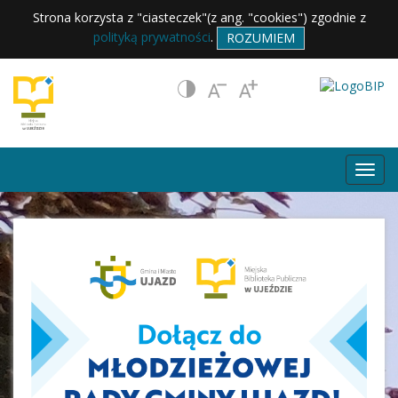
Strona korzysta z "ciasteczek"(z ang. "cookies") zgodnie z
polityką prywatności
.
ROZUMIEM