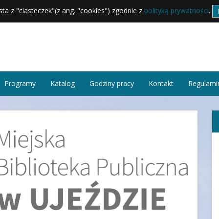
sta z "ciasteczek"(z ang. "cookies") zgodnie z
polityką prywatności
.
Programy
Katalog
Godziny pracy
Kontakt
Regulamin