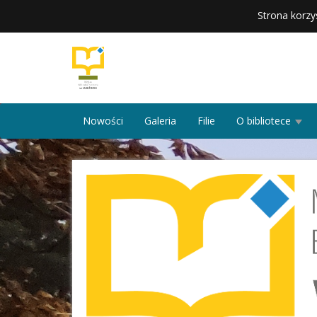
Strona korzy
Nowości
Galeria
Filie
O bibliotece