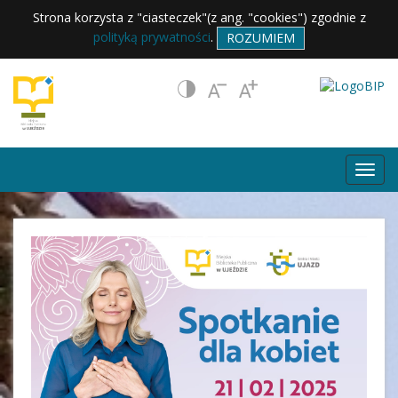
Strona korzysta z "ciasteczek"(z ang. "cookies") zgodnie z
polityką prywatności
.
ROZUMIEM