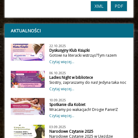
XML
PDF
AKTUALNOŚCI
22.10.2025
Dyskusyjny Klub Książki
Gotowi na literacki wstrząs?Tym razem
bierzemy na warsztat dwa mocne tytuły:
Czytaj więcej...
„Piąte dziecko” Doris Lessing – wstrząs,
emocje i mroczne pytania o rodzinę.
06.10.2025
„Kobieta na schodach” Bernhard Schlink –
Ladies Night w bibliotece
miłość, sztuka i tajemnice, które nie dają
Siostry, zapraszamy do nas! Jedyna taka noc
spokoju.Spotykamy się 30 października w
w roku… Ladies Night w Bibliotece! Dla
Czytaj więcej...
MBP w UjeździePrzyjdź, pogadaj, posłuchaj.
chętnych "nocowanka", a więc zabierzcie
Zaparzymy kawę, a rozmowy będą
materace, śpiwory, kocyki, podusię oraz
gorące!Nie musisz być ekspertem –
10.09.2025
ulubioną piżamę Zapisy i szczegóły pod
Spotkanie dla Kobiet
wystarczy, że lubisz dobrą książkę.
numerem 44 719 22 12 lub bezpośrednio w
Wracamy po wakacjach! Drogie Panie!Z
bibliotece
nową energią i ogromną radością
Czytaj więcej...
zapraszamy Was na pierwsze po wakacyjnej
przerwie Spotkanie dla Kobiet! Już 19
03.09.2025
września o godzinie 17:00 porozmawiamy o
Narodowe Czytanie 2025
naturalnych metodach terapii, które
Narodowe Czytanie 2025 w Ujeździe