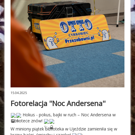
15.04.2025
Fotorelacja ''Noc Andersena''
 Hokus - pokus, bajki w ruch – Noc Andersena w 
Bibliotece znów! 
W miniony piątek biblioteka w Ujeździe zamieniła się w 
krainę baśni, śmiechu i czarów! 