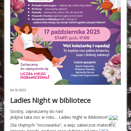
06.10.2025
Ladies Night w bibliotece
Siostry, zapraszamy do nas! 
Jedyna taka noc w roku… Ladies Night w Bibliotece! 
Dla chętnych "nocowanka", a więc zabierzcie materace, 
śpiwory, kocyki, podusię oraz ulubioną piżamę 