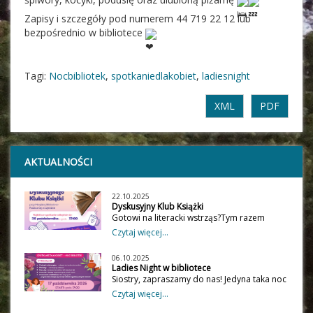
Zapisy i szczegóły pod numerem 44 719 22 12 lub 
bezpośrednio w bibliotece 
Tagi:
Nocbibliotek
,
spotkaniedlakobiet
,
ladiesnight
XML
PDF
AKTUALNOŚCI
22.10.2025
Dyskusyjny Klub Książki
Gotowi na literacki wstrząs?Tym razem
bierzemy na warsztat dwa mocne tytuły:
Czytaj więcej...
„Piąte dziecko” Doris Lessing – wstrząs,
emocje i mroczne pytania o rodzinę.
06.10.2025
„Kobieta na schodach” Bernhard Schlink –
Ladies Night w bibliotece
miłość, sztuka i tajemnice, które nie dają
Siostry, zapraszamy do nas! Jedyna taka noc
spokoju.Spotykamy się 30 października w
w roku… Ladies Night w Bibliotece! Dla
Czytaj więcej...
MBP w UjeździePrzyjdź, pogadaj, posłuchaj.
chętnych "nocowanka", a więc zabierzcie
Zaparzymy kawę, a rozmowy będą
materace, śpiwory, kocyki, podusię oraz