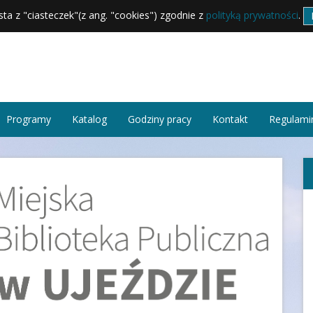
sta z "ciasteczek"(z ang. "cookies") zgodnie z
polityką prywatności
.
Programy
Katalog
Godziny pracy
Kontakt
Regulamin