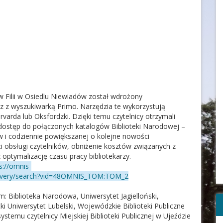
 w Filii w Osiedlu Niewiadów został wdrożony
z z wyszukiwarką Primo. Narzędzia te wykorzystują
arvarda lub Oksfordzki. Dzięki temu czytelnicy otrzymali
 i dostęp do połączonych katalogów Biblioteki Narodowej –
w i codziennie
powiększanej o kolejne nowości
ci obsługi czytelników, obniżenie kosztów związanych z
optymalizację czasu pracy bibliotekarzy.
s://omnis-
scovery/search?vid=48OMNIS_TOM:TOM_2
 Biblioteka Narodowa, Uniwersytet Jagielloński,
ki Uniwersytet Lubelski, Wojewódzkie Biblioteki Publiczne
ystemu czytelnicy Miejskiej Biblioteki Publicznej w Ujeździe