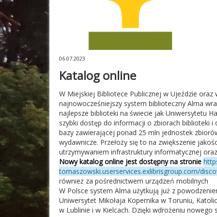
06.07.2023
Katalog online
W Miejskiej Bibliotece Publicznej w Ujeździe oraz
najnowocześniejszy system biblioteczny Alma wra
najlepsze biblioteki na świecie jak Uniwersytetu H
szybki dostęp do informacji o zbiorach biblioteki
bazy zawierającej ponad 25 mln jednostek zbioró
wydawnicze. Przełoży się to na zwiększenie jakoś
utrzymywaniem infrastruktury informatycznej oraz 
Nowy katalog online jest dostępny na stronie
http
tomaszowski.userservices.exlibrisgroup.com/di
również za pośrednictwem urządzeń mobilnych
W Polsce system Alma użytkują już z powodzeniem:
Uniwersytet Mikołaja Kopernika w Toruniu, Katolic
w Lublinie i w Kielcach. Dzięki wdrożeniu nowego s