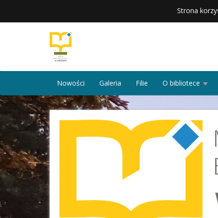
Strona korzy
Nowości
Galeria
Filie
O bibliotece