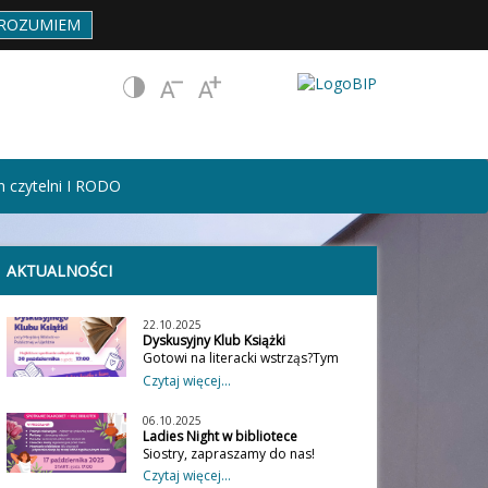
ROZUMIEM
 czytelni I RODO
AKTUALNOŚCI
22.10.2025
Dyskusyjny Klub Książki
Gotowi na literacki wstrząs?Tym
razem bierzemy na warsztat dwa
Czytaj więcej...
mocne tytuły: „Piąte dziecko”
Doris Lessing – wstrząs, emocje i
06.10.2025
mroczne pytania o rodzinę.
Ladies Night w bibliotece
„Kobieta na schodach” Bernhard
Siostry, zapraszamy do nas!
Schlink – miłość, sztuka i
Jedyna taka noc w roku… Ladies
Czytaj więcej...
tajemnice, które nie dają