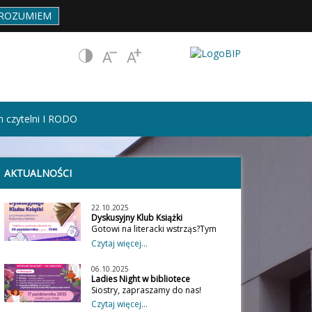
ROZUMIEM
 czytelni I RODO
AKTUALNOŚCI
22.10.2025
Dyskusyjny Klub Książki
Gotowi na literacki wstrząs?Tym
razem bierzemy na warsztat dwa
Czytaj więcej...
mocne tytuły: „Piąte dziecko”
Doris Lessing – wstrząs, emocje i
06.10.2025
mroczne pytania o rodzinę.
Ladies Night w bibliotece
„Kobieta na schodach” Bernhard
Siostry, zapraszamy do nas!
Schlink – miłość, sztuka i
Jedyna taka noc w roku… Ladies
Czytaj więcej...
tajemnice, które nie dają