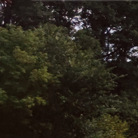
Pijawki Inn
wyjątkowym
i praktyk te
doświadcze
przyjdź dla