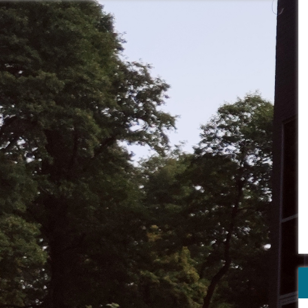
e nieinwazyjne, naturalne techniki terapeutyczne Naszym
 gościem będzie Pani Monika Ozimowska – pasjonatka
rapii naturalnych, która podzieli się swoją wiedzą i
niem.Zabierz koleżankę, mamę, siostrę – albo po prostu
 siebie. Do zobaczenia w bibliotece!