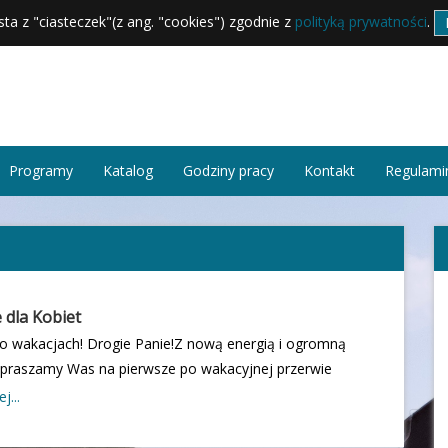
sta z "ciasteczek"(z ang. "cookies") zgodnie z
polityką prywatności
.
Programy
Katalog
Godziny pracy
Kontakt
Regulamin
 dla Kobiet
 wakacjach! Drogie Panie!Z nową energią i ogromną
apraszamy Was na pierwsze po wakacyjnej przerwie
la Kobiet! Już 19 września o godzinie 17:00
j...
my o naturalnych metodach terapii, które wspierają
kobiece samopoczucie.W programie m.in.: Tlenoterapia